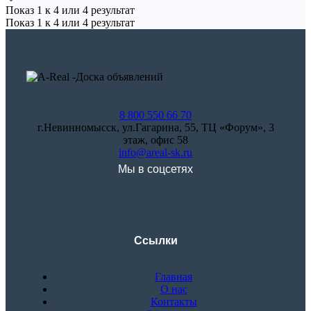
Показ
1
к
4
или
4
результат
Показ
1
к
4
или
4
результат
8 800 550 66 70
г.Невинномысск, ул.Гагарина, 55, ТЦ «Форум», 3
этаж, офис 58
info@areal-sk.ru
Мы в соцсетях
Ссылки
Главная
О нас
Контакты