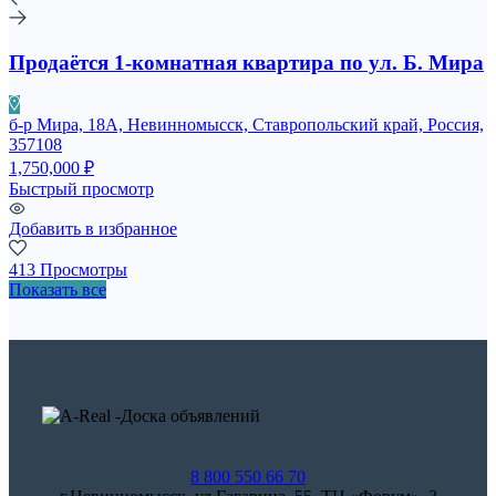
Продаётся 1-комнатная квартира по ул. Б. Мира
б-р Мира, 18А, Невинномысск, Ставропольский край, Россия,
357108
1,750,000 ₽
Быстрый просмотр
Добавить в избранное
413 Просмотры
Показать все
8 800 550 66 70