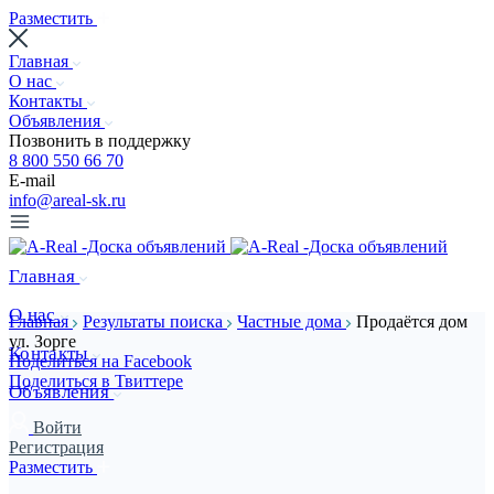
Разместить
Главная
О нас
Контакты
Объявления
Позвонить в поддержку
8 800 550 66 70
E-mail
info@areal-sk.ru
Главная
О нас
Главная
Результаты поиска
Частные дома
Продаётся дом
ул. Зорге
Контакты
Поделиться на Facebook
Поделиться в Твиттере
Объявления
Войти
Регистрация
Разместить