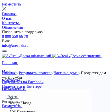
Разместить
Главная
О нас
Контакты
Объявления
Позвонить в поддержку
8 800 550 66 70
E-mail
info@areal-sk.ru
Главная
О нас
Главная
Результаты поиска
Частные дома
Продаётся дом
ул. Дружбы
Контакты
Поделиться на Facebook
Поделиться в Твиттере
Объявления
Войти
Регистрация
4 года Назад
Разместить
596 Просмотры