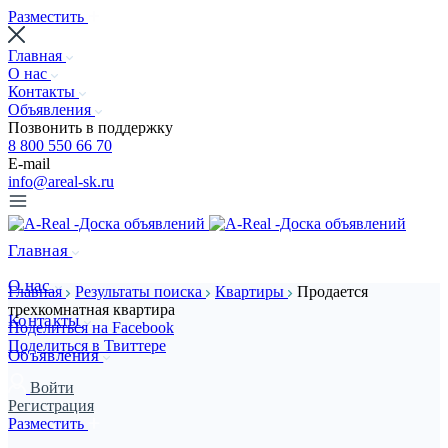
Разместить
Главная
О нас
Контакты
Объявления
Позвонить в поддержку
8 800 550 66 70
E-mail
info@areal-sk.ru
Главная
О нас
Главная
Результаты поиска
Квартиры
Продается
трехкомнатная квартира
Контакты
Поделиться на Facebook
Поделиться в Твиттере
Объявления
Войти
Регистрация
Разместить