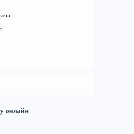
счёта
:
у онлайн